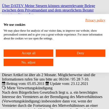
Über DATEV Meine Steuern können steuerrelevante Belege
zwischen dem Privatmandant und dem steuerlichem Berater
ausgetauscht werden.
Privacy policy
FPSign
We use cookies
We may place these for analysis of our visitor data, to improve our website, show
zur digitalen Unterschrift
personalised content and to give you a great website experience. For more information
about the cookies we use open the settings.
Fast Docs
zur Anlage von Lohnmitarbeiterstammdaten
Accept all
Deny
Voraussetzungen einer sog.
No, adjust
Verwertungskündigung
Dieser Artikel ist älter als 2 Monate. Möglicherweise sind die
Informationen rufen Sie uns bitte an:
06104 / 95 28 7-10
.
Beitrag vom: 05.05.2011
Update vom: 23.12.2021
Miete
Verwertungskündigung
Nach dem Bürgerlichen Gesetzbuch liegt u. a. ein berechtigtes
Interesse des Vermieters an der Beendigung des Mietverhältnisses
(Verwertungskündigung) insbesondere dann vor, wenn der
Vermieter durch die Fortsetzung des Mietverhältnisses an einer