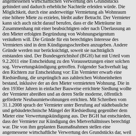
angemessenen wirtschaftlichen Verwertung des Grundstücks
gehindert und dadurch erhebliche Nachteile erleiden würde. Die
Möglichkeit, durch eine anderweitige Vermietung als Wohnraum
eine höhere Miete zu erzielen, bleibt außer Betracht. Der Vermieter
kann sich auch nicht darauf berufen, dass er die Mieträume im
Zusammenhang mit einer beabsichtigten oder nach Überlassung an
den Mieter erfolgten Begründung von Wohnungseigentum
veräußern will. Die Gründe für ein berechtigtes Interesse des
Vermieters sind in dem Kündigungsschreiben anzugeben. Andere
Gründe werden nur berücksichtigt, soweit sie nachträglich
entstanden sind. Der Bundesgerichtshof (BGH) hat mit Urteil vom
9.2.2011 eine Entscheidung zu den Voraussetzungen einer solchen
sog. Verwertungskündigung getroffen. Folgender Sachverhalt lag
den Richtern zur Entscheidung vor: Ein Vermieter erwarb eine
Riedsiedlung, die ursprünglich aus zahlreichen Wohneinheiten
bestand, inklusive der an den Mieter vermieteten Wohnung. Die in
den 1930er Jahren in einfacher Bauweise errichtete Siedlung wollte
der Vermieter abreißen und an deren Stelle moderne, öffentlich
geförderte Neubaumietwohnungen errichten. Mit Schreiben vom
31.1.2008 sprach der Vermieter unter Berufung auf städtebauliche
und gebäudetechnische Mängel der Riedsiedlung gegenüber dem
Mieter eine Verwertungskündigung aus. Der BGH hat entschieden,
dass der Vermieter zur Kündigung des Mietverhältnisses berechtigt
war. Die von ihm geplanten Baumaßnahmen stellen eine
angemessene wirtschaftliche Verwertung des Grundstücks dar, weil