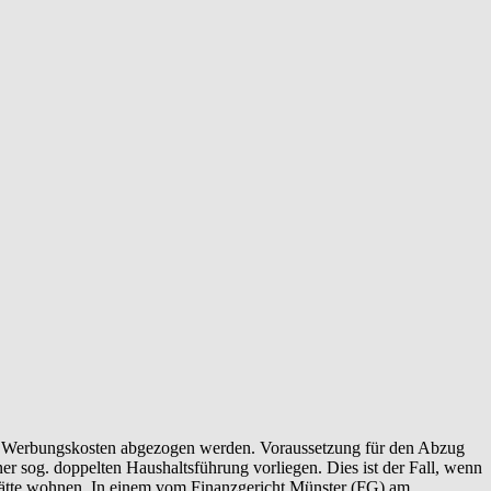
s Werbungs­kosten abgezogen werden. Voraussetzung für den Abzug
 sog. doppelten Haushaltsführung vorliegen. Dies ist der Fall, wenn
tsstätte wohnen. In einem vom Finanzgericht Münster (FG) am