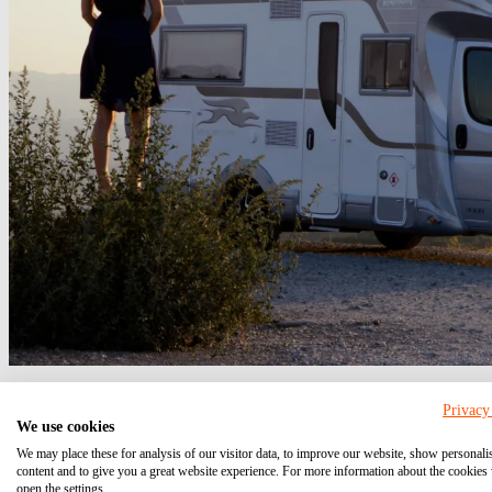
Doppelte Haushaltsführung: Wohnmobil als Zweithaus
Privacy
We use cookies
27.04.2026
We may place these for analysis of our visitor data, to improve our website, show personali
Doppelte.
Wohnmobil
Zweithaushalt
content and to give you a great website experience. For more information about the cookies
open the settings.