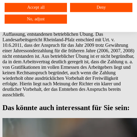
Tantiemen, Prämien und sonstigen Leistungen liegt im freien
Ermessen des Arbeitgebers und begründet keinen Rechtsanspruch,
Accept all
Deny
auch wenn die Zahlung wiederholt ohne ausdrücklichen Vorbehalt
der Freiwilligkeit erfolgte." In den Jahren 2006 bis 2008 zahlte der
No, adjust
Arbeitgeber eine Sondervergütung, 2009 nicht. Der Arbeitnehmer
verlangte jedoch die Zahlung aufgrund einer, nach seiner
Auffassung, entstandenen betrieblichen Übung. Das
Landesarbeitsgericht Rheinland-Pfalz entschied mit Urt. v.
10.6.2011, dass der Anspruch für das Jahr 2009 trotz Gewährung
einer Jahressonderzahlung für die früheren Jahre (2006, 2007, 2008)
nicht entstanden ist. Aus betrieblicher Übung ist er nicht begründbar,
da in dem Arbeitsvertrag deutlich geregelt ist, dass die Zahlung u. a.
von Gratifikationen im vollen Ermessen des Arbeitgebers liegt und
keinen Rechtsanspruch begründet, auch wenn die Zahlung
wiederholt ohne ausdrücklichen Vorbehalt der Freiwilligkeit
erfolgte. Hierin liegt nach Meinung der Richter ein klarer und
deutlicher Vorbehalt, der das Entstehen des Anspruchs bereits
ausschließt.
Das könnte auch interessant für Sie sein: