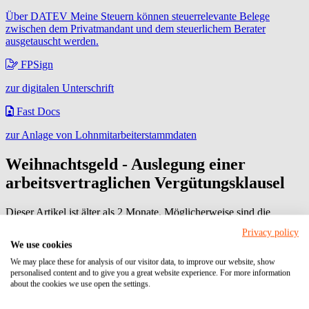
Über DATEV Meine Steuern können steuerrelevante Belege
zwischen dem Privatmandant und dem steuerlichem Berater
ausgetauscht werden.
FPSign
zur digitalen Unterschrift
Fast Docs
zur Anlage von Lohnmitarbeiterstammdaten
Weihnachtsgeld - Auslegung einer
arbeitsvertraglichen Vergütungsklausel
Dieser Artikel ist älter als 2 Monate. Möglicherweise sind die
Informationen rufen Sie uns bitte an:
06104 / 95 28 7-10
.
Privacy policy
Beitrag vom: 30.11.2011
We use cookies
Betriebliche Übung
Vergütung und sonstige Leistungen
Vorbehalt der Freiwilligkeit
We may place these for analysis of our visitor data, to improve our website, show
personalised content and to give you a great website experience. For more information
In einem Fall aus der betrieblichen Praxis war in einem
about the cookies we use open the settings.
Arbeitsvertrag unter Punkt "Vergütung und sonstige Leistungen" u.
a. Folgendes geregelt: "Die Zahlung von Gratifikationen,