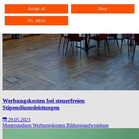
Accept all
Deny
No, adjust
Werbungskosten bei steuerfreien
Stipendiumsleistungen
29.05.2023
Masterstudium
Werbungskosten
Bildungsaufwendung