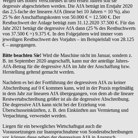
Wegen des hohen Verschleißes in den ersten Jahren soll sie
degressiv abgeschrieben werden. Die AfA beträgt im Erstjahr 2020
das 2,5-fache der linearen AfA (linear bei 10 Jahren = 10 %), also
25 % der Anschaffungskosten von 50.000 € = 12.500 €. Der
Restbuchwert der Anlage beträgt zum 31.12.2020 37.500 €. Für das
Jahr 2021 beträgt die degressive AfA dann (25 % des Restbuchwerts
von 37.500 € =) 9.375 €. In den Folgejahren wird immer vom
jeweiligen Restbuchwert des Vorjahrs – im Beispielsfall von 28.125
€ – ausgegangen.
Bitte beachten Sie!
Wird die Maschine nicht im Januar, sondern z.
B. im September 2020 angeschafft, kann nur der anteilige Jahres-
AfA-Betrag für die degressive AfA im Jahr der Anschaffung bzw.
Herstellung geltend gemacht werden.
Nachdem es bei der Fortführung der degressiven AfA zu keiner
Abschreibung auf 0 € kommen kann, wird in der Praxis regelmäßig
in dem Jahr zur linearen AfA übergegangen, von dem ab die lineare
Restwertabschreibung größer ist als die degressive Abschreibung.
Die degressive AfA kann nicht bei der Erzielung von
Überschusseinkünften, z. B. den Einkünften aus Vermietung und
Verpachtung, verwendet werden.
Liegen für ein bewegliches Wirtschaftsgut auch die
Voraussetzungen zur Inanspruchnahme von Sonderabschreibungen
vor, können diese neben der degressiven AfA in Anspruch