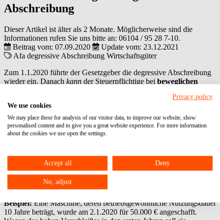
Abschreibung
Dieser Artikel ist älter als 2 Monate. Möglicherweise sind die
Informationen rufen Sie uns bitte an:
06104 / 95 28 7-10
.
Beitrag vom: 07.09.2020
Update vom: 23.12.2021
Afa
degressive Abschreibung
Wirtschaftsgüter
Zum 1.1.2020 führte der Gesetzgeber die degressive Abschreibung
wieder ein. Danach
kann
der Steuerpflichtige bei
beweglichen
Wirtschaftsgütern des Anlagevermögens, die nach dem
Privacy policy
31.12.2019 und vor dem 1.1.2022 angeschafft oder hergestellt
We use cookies
worden sind,
statt der Absetzung für Abnutzung (AfA) in gleichen
Jahresbeträgen (lineare AfA) die Abschreibung in fallenden
We may place these for analysis of our visitor data, to improve our website, show
Jahresbeträgen (degressive AfA) bemessen. Begünstigt sind nicht
personalised content and to give you a great website experience. For more information
about the cookies we use open the settings.
nur neue, sondern auch gebrauchte Wirtschaftsgüter.
Die degressive AfA kann nach einem unveränderlichen Prozentsatz
vom jeweiligen Restwert vorgenommen werden. Der dabei
Accept all
Deny
anzuwendende Prozentsatz darf höchstens das Zweieinhalbfache
des bei der AfA in gleichen Jahresbeträgen in Betracht kommenden
No, adjust
Prozentsatzes betragen und 25 % nicht übersteigen.
Beispiel:
Eine Maschine, deren betriebsgewöhnliche Nutzungsdauer
10 Jahre beträgt, wurde am 2.1.2020 für 50.000 € angeschafft.