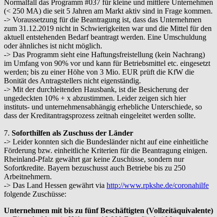
Normalfall das Programm #037 für kleine und mittlere Unternehmen
(< 250 MA) die seit 5 Jahren am Markt aktiv sind in Frage kommen.
-> Voraussetzung für die Beantragung ist, dass das Unternehmen
zum 31.12.2019 nicht in Schwierigkeiten war und die Mittel für den
aktuell entstehenden Bedarf beantragt werden. Eine Umschuldung
oder ähnliches ist nicht möglich.
-> Das Programm sieht eine Haftungsfreistellung (kein Nachrang)
im Umfang von 90% vor und kann für Betriebsmittel etc. eingesetzt
werden; bis zu einer Höhe von 3 Mio. EUR prüft die KfW die
Bonität des Antragstellers nicht eigenständig.
-> Mit der durchleitenden Hausbank, ist die Besicherung der
ungedeckten 10% + x abzustimmen. Leider zeigen sich hier
instituts- und unternehmensabhängig erhebliche Unterschiede, so
dass der Kreditantragsprozess zeitnah eingeleitet werden sollte.
7.
Soforthilfen als Zuschuss der Länder
-> Leider konnten sich die Bundesländer nicht auf eine einheitliche
Förderung bzw. einheitliche Kriterien für die Beantragung einigen.
Rheinland-Pfalz gewährt gar keine Zuschüsse, sondern nur
Sofortkredite. Bayern bezuschusst auch Betriebe bis zu 250
Arbeitnehmern.
-> Das Land Hessen gewährt via
http://www.rpkshe.de/coronahilfe
folgende Zuschüsse:
Unternehmen mit bis zu fünf Beschäftigten (Vollzeitäquivalente)