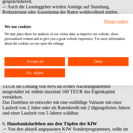
gesprächsbereit.
-> Auch die Leasinggeber werden Anträge auf Stundung,
Reduzierung oder Aussetzung der Raten wohlwollend prüfen.
-> Obwohl – entgegen anders lautender Veröffentlichungen – kein
Privacy policy
Rechtsanspruch auf eine teilweise oder vollständige Reduzierung
We use cookies
der Mieten und/oder Stundungen besteht, wird sich jeder Vermieter
mit Ihren Vorstellungen auseinander setzen. Diese sind entsprechend
We may place these for analysis of our visitor data, to improve our website, show
zu formulieren und es ist Solidarität einzufordern.
personalised content and to give you a great website experience. For more information
about the cookies we use open the settings.
5.
Hausbankdarlehen aus den Töpfen der Förderbanken der
Bundesländer
-> In Hessen werden diese Mittel über die WI-Bank ausgereicht; in
Accept all
Deny
Bayern durch die LfA und in Rheinland Pfalz durch die ISB. Bitte
sprechen Sie die Hausbank zu den Programmen an.
No, adjust
-> Interessant ist dabei das Programm „Liquiditätshilfe für kleine
und mittlere Unternehmen bis 250 AN“, das mit maximal 200
TEUR im Umfang von 80% als echtes Nachrangdarlehen
ausgestaltet ist; mithin maximal 160 TEUR das Eigenkapital
verstärken.
Das Darlehen ist entweder mit eine endfällige Variante mit einer
Laufzeit von 2 Jahre oder als Ratenkredit mit 2 tilgungsfreien Jahren
und einer Laufzeit von 5 Jahren wählbar.
6.
Hausbankdarlehen aus den Töpfen der KfW
-> Von den aktuell angepassten KfW Sonderprogrammen, sollte im