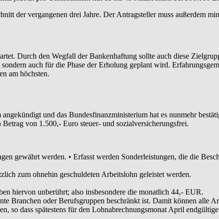
tt der vergangenen drei Jahre. Der Antragsteller muss außerdem min
artet. Durch den Wegfall der Bankenhaftung sollte auch diese Zielgrup
r, sondern auch für die Phase der Erholung geplant wird. Erfahrungsgemä
en am höchsten.
m angekündigt und das Bundesfinanzministerium hat es nunmehr bestätig
Betrag von 1.500,- Euro steuer- und sozialversicherungsfrei.
ungen gewährt werden. • Erfasst werden Sonderleistungen, die die Be
tzlich zum ohnehin geschuldeten Arbeitslohn geleistet werden.
en hiervon unberührt; also insbesondere die monatlich 44,- EUR.
evante Branchen oder Berufsgruppen beschränkt ist. Damit können alle Ar
en, so dass spätestens für den Lohnabrechnungsmonat April endgültige K