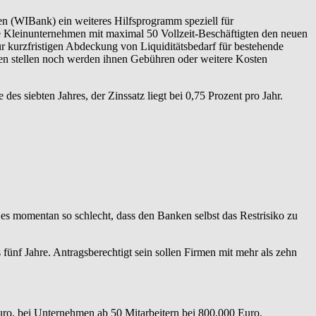
en (WIBank) ein weiteres Hilfsprogramm speziell für
che Kleinunternehmen mit maximal 50 Vollzeit-Beschäftigten den neuen
r kurzfristigen Abdeckung von Liquiditätsbedarf für bestehende
ten stellen noch werden ihnen Gebühren oder weitere Kosten
des siebten Jahres, der Zinssatz liegt bei 0,75 Prozent pro Jahr.
es momentan so schlecht, dass den Banken selbst das Restrisiko zu
ünf Jahre. Antragsberechtigt sein sollen Firmen mit mehr als zehn
uro, bei Unternehmen ab 50 Mitarbeitern bei 800.000 Euro.