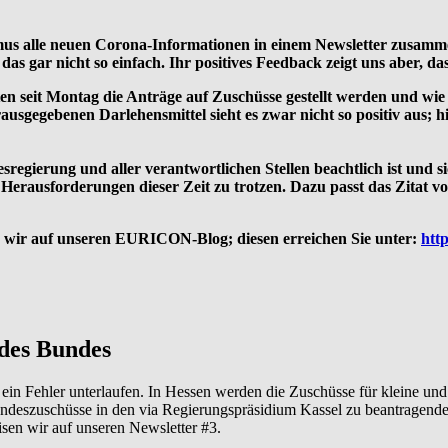
hmus alle neuen Corona-In­formationen in einem Newsletter zusam
as gar nicht so einfach. Ihr positives Feedback zeigt uns aber, das
nnten seit Montag die An­träge auf Zuschüsse gestellt werden und w
gegebenen Darlehensmittel sieht es zwar nicht so positiv aus; hie
regierung und aller ver­antwortlichen Stellen beachtlich ist und 
erausfor­derungen dieser Zeit zu trotzen. Dazu passt das Zitat 
sen wir auf unseren EURICON-Blog; diesen erreichen Sie unter:
htt
 des Bundes
r ein Fehler unterlaufen. In Hessen werden die Zuschüsse für kleine un
Bundeszuschüsse in den via Regierungspräsidium Kassel zu beantragend
sen wir auf unseren Newsletter #3.