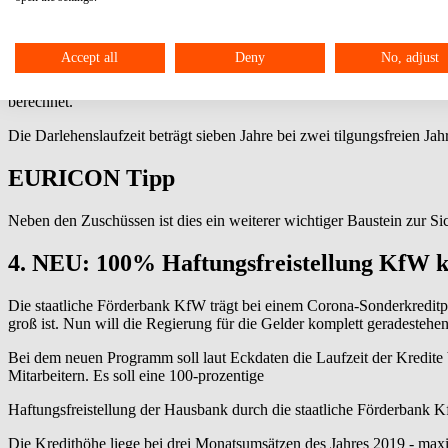
Das hessische Wirtschafsministerium hat gemeinsam mit dem hessisch
Kleinunternehmen, die auf Grund der Corona-Krise in finanzielle Sch
Accept all
Deny
No, adjust
Direktkredit Hessen-Mikroliquidität beantragen. Dabei handelt es si
kleine Unternehmen und für Selbständige, der direkt bei der WIBank
berechnet.
Die Darlehenslaufzeit beträgt sieben Jahre bei zwei tilgungsfreien Jah
EURICON Tipp
Neben den Zuschüssen ist dies ein weiterer wichtiger Baustein zur Si
4. NEU: 100% Haftungsfreistellung KfW
Die staatliche Förderbank KfW trägt bei einem Corona-Sonderkreditpr
groß ist. Nun will die Regierung für die Gelder komplett geradestehe
Bei dem neuen Programm soll laut Eckdaten die Laufzeit der Kredite 
Mitarbeitern. Es soll eine 100-prozentige
Haftungsfreistellung der Hausbank durch die staatliche Förderbank
Die Kredithöhe liege bei drei Monatsumsätzen des Jahres 2019 - max