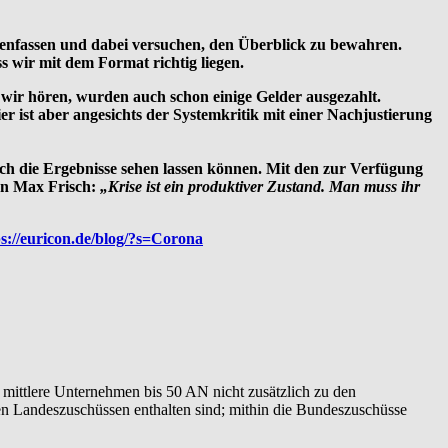
menfassen und dabei versuchen, den Überblick zu bewahren.
s wir mit dem Format richtig liegen.
ie wir hören, wurden auch schon einige Gelder ausgezahlt.
r ist aber angesichts der Systemkritik mit einer Nachjustierung
sich die Ergebnisse sehen lassen können. Mit den zur Verfügung
von Max Frisch:
„Krise ist ein produkti­ver Zustand. Man muss ihr
ps://euricon.de/blog/?s=Corona
d mittlere Unternehmen bis 50 AN nicht zusätzlich zu den
en Landeszuschüssen enthalten sind; mithin die Bundeszuschüsse