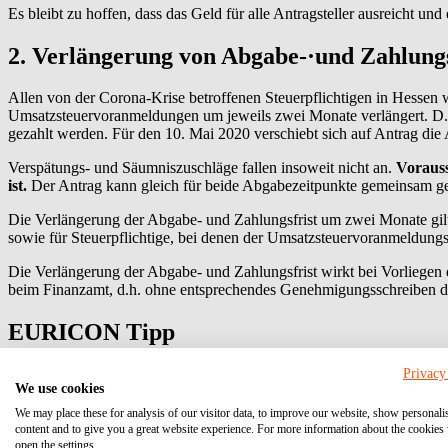
Es bleibt zu hoffen, dass das Geld für alle Antragsteller ausreicht u
2. Verlängerung von Abgabe-·und Zahlung
Allen von der Corona-Krise betroffenen Steuerpflichtigen in Hessen
Umsatzsteuervoranmeldungen um jeweils zwei Monate verlängert. D.h
gezahlt werden. Für den 10. Mai 2020 verschiebt sich auf Antrag die 
Verspätungs- und Säumniszuschläge fallen insoweit nicht an.
Vorauss
ist.
Der Antrag kann gleich für beide Abgabezeitpunkte gemeinsam ge
Die Verlängerung der Abgabe- und Zahlungsfrist um zwei Monate gilt 
sowie für Steuerpflichtige, bei denen der Umsatzsteuervoranmeldungsz
Die Verlängerung der Abgabe- und Zahlungsfrist wirkt bei Vorliegen 
beim Finanzamt, d.h. ohne entsprechendes Genehmigungsschreiben 
EURICON Tipp
Privacy
Sofern Sie ein SEPA-Lastschriftmandat erteilt haben und beabsichtige
We use cookies
die konkrete Umsatzsteuervoranmeldung durch die Kennzahlen 26 = 1
We may place these for analysis of our visitor data, to improve our website, show personali
content and to give you a great website experience. For more information about the cookies
3. NEU: WIBank Krisen-Direktdarlehen fü
open the settings.