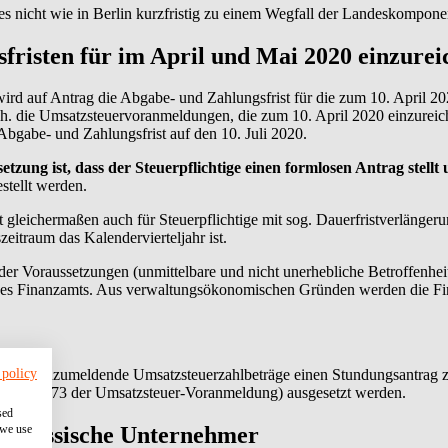
nd es nicht wie in Berlin kurzfristig zu einem Wegfall der Landeskompo
sfristen für im April und Mai 2020 einzur
 wird auf Antrag die Abgabe- und Zahlungsfrist für die zum 10. April
. die Umsatzsteuervoranmeldungen, die zum 10. April 2020 einzureich
Abgabe- und Zahlungsfrist auf den 10. Juli 2020.
etzung ist, dass der Steuerpflichtige einen formlosen Antrag stell
stellt werden.
gleichermaßen auch für Steuerpflichtige mit sog. Dauerfristverlänger
eitraum das Kalendervierteljahr ist.
der Voraussetzungen (unmittelbare und nicht unerhebliche Betroffenhei
des Finanzamts. Aus verwaltungsökonomischen Gründen werden die Fi
 policy
n, für anzumeldende Umsatzsteuerzahlbeträge einen Stundungsantrag zu 
 (Zeile 73 der Umsatzsteuer-Voranmeldung) ausgesetzt werden.
sed
 we use
r hessische Unternehmer