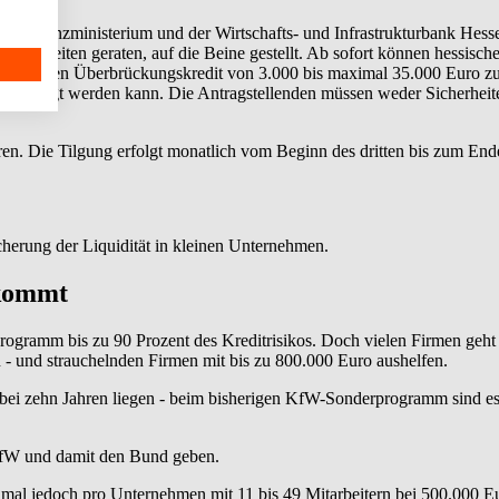
en Finanzministerium und der Wirtschafts- und Infrastrukturbank Hess
wierigkeiten geraten, auf die Beine gestellt. Ab sofort können hessis
ch um einen Überbrückungskredit von 3.000 bis maximal 35.000 Euro zu
 beantragt werden kann. Die Antragstellenden müssen weder Sicherhei
ren. Die Tilgung erfolgt monatlich vom Beginn des dritten bis zum Ende 
cherung der Liquidität in kleinen Unternehmen.
 kommt
ogramm bis zu 90 Prozent des Kreditrisikos. Doch vielen Firmen geht 
n - und strauchelnden Firmen mit bis zu 800.000 Euro aushelfen.
bei zehn Jahren liegen - beim bisherigen KfW-Sonderprogramm sind es f
 KfW und damit den Bund geben.
imal jedoch pro Unternehmen mit 11 bis 49 Mitarbeitern bei 500.000 E