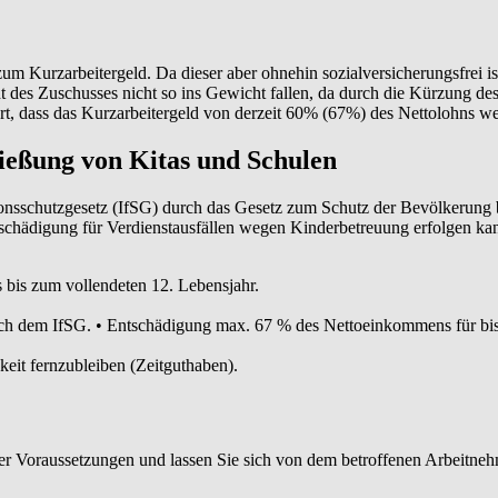
 Kurzarbeitergeld. Da dieser aber ohnehin sozialversicherungsfrei ist
cht des Zuschusses nicht so ins Gewicht fallen, da durch die Kürzung des
rt, dass das Kurzarbeitergeld von derzeit 60% (67%) des Nettolohns we
ießung von Kitas und Schulen
ionsschutzgesetz (IfSG) durch das Gesetz zum Schutz der Bevölkerung 
tschädigung für Verdienstausfällen wegen Kinderbetreuung erfolgen ka
 bis zum vollendeten 12. Lebensjahr.
 nach dem IfSG. • Entschädigung max. 67 % des Nettoeinkommens für b
keit fernzubleiben (Zeitguthaben).
er Voraussetzungen und lassen Sie sich von dem betroffenen Arbeitneh