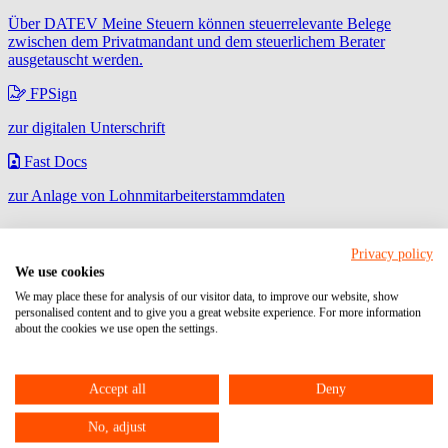
Über DATEV Meine Steuern können steuerrelevante Belege
zwischen dem Privatmandant und dem steuerlichem Berater
ausgetauscht werden.
FPSign
zur digitalen Unterschrift
Fast Docs
zur Anlage von Lohnmitarbeiterstammdaten
EURICON sucht Auszubildende(n)
Privacy policy
zur/zum Steuerfachangestellten
We use cookies
We may place these for analysis of our visitor data, to improve our website, show
Dieser Artikel ist älter als 2 Monate. Möglicherweise sind die
personalised content and to give you a great website experience. For more information
Informationen rufen Sie uns bitte an:
06104 / 95 28 7-10
.
about the cookies we use open the settings.
Beitrag vom: 08.11.2010
Update vom: 23.12.2021
Ausbildungsplatz
Auszubildende
Steuerfachangestellte(r)
Die EURICON GmbH & Co. KG ist eine expandierende
Accept all
Deny
Steuerberatungsgesellschaft mit Standorten in Frankfurt und
Obertshausen. In unserem Beratungsansatz vereinen wir die
No, adjust
Kompetenzen von Steuerberatern, Wirtschaftsprüfern und