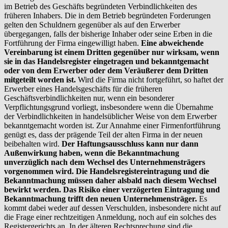
im Betrieb des Geschäfts begründeten Verbindlichkeiten des
früheren Inhabers. Die in dem Betrieb begründeten Forderungen
gelten den Schuldnern gegenüber als auf den Erwerber
übergegangen, falls der bisherige Inhaber oder seine Erben in die
Fortführung der Firma eingewilligt haben.
Eine abweichende
Vereinbarung ist einem Dritten gegenüber nur wirksam, wenn
sie in das Handelsregister eingetragen und bekanntgemacht
oder von dem Erwerber oder dem Veräußerer dem Dritten
mitgeteilt worden ist.
Wird die Firma nicht fortgeführt, so haftet der
Erwerber eines Handelsgeschäfts für die früheren
Geschäftsverbindlichkeiten nur, wenn ein besonderer
Verpflichtungsgrund vorliegt, insbesondere wenn die Übernahme
der Verbindlichkeiten in handelsüblicher Weise von dem Erwerber
bekanntgemacht worden ist. Zur Annahme einer Firmenfortführung
genügt es, dass der prägende Teil der alten Firma in der neuen
beibehalten wird.
Der Haftungsausschluss kann nur dann
Außenwirkung haben, wenn die Bekanntmachung
unverzüglich nach dem Wechsel des Unternehmensträgers
vorgenommen wird. Die Handelsregistereintragung und die
Bekanntmachung müssen daher alsbald nach diesem Wechsel
bewirkt werden. Das Risiko einer verzögerten Eintragung und
Bekanntmachung trifft den neuen Unternehmensträger.
Es
kommt dabei weder auf dessen Verschulden, insbesondere nicht auf
die Frage einer rechtzeitigen Anmeldung, noch auf ein solches des
Registergerichts an. In der älteren Rechtsprechung sind die