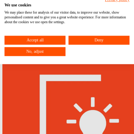
Registrierung von Nutzern, zur Verschlüsselung des Zugangs mit
We use cookies
einem Passwort oder - im äußersten Fall - zur vollständigen
We may place these for analysis of our visitor data, to improve our website, show
Sperrung des Zugangs umfassen.
personalised content and to give you a great website experience. For more information
about the cookies we use open the settings.
Das könnte auch interessant für Sie sein:
Accept all
Deny
No, adjust