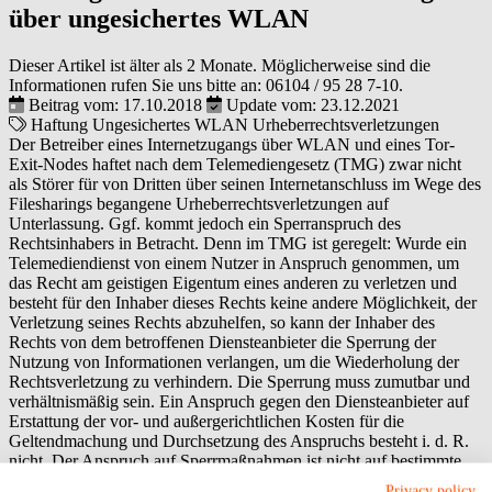
über ungesichertes WLAN
Dieser Artikel ist älter als 2 Monate. Möglicherweise sind die
Informationen rufen Sie uns bitte an:
06104 / 95 28 7-10
.
Beitrag vom: 17.10.2018
Update vom: 23.12.2021
Haftung
Ungesichertes WLAN
Urheberrechtsverletzungen
Der Betreiber eines Internetzugangs über WLAN und eines Tor-
Exit-Nodes haftet nach dem Telemediengesetz (TMG) zwar nicht
als Störer für von Dritten über seinen Internetanschluss im Wege des
Filesharings begangene Urheberrechtsverletzungen auf
Unterlassung. Ggf. kommt jedoch ein Sperranspruch des
Rechtsinhabers in Betracht. Denn im TMG ist geregelt: Wurde ein
Telemediendienst von einem Nutzer in Anspruch genommen, um
das Recht am geistigen Eigentum eines anderen zu verletzen und
besteht für den Inhaber dieses Rechts keine andere Möglichkeit, der
Verletzung seines Rechts abzuhelfen, so kann der Inhaber des
Rechts von dem betroffenen Diensteanbieter die Sperrung der
Nutzung von Informationen verlangen, um die Wiederholung der
Rechtsverletzung zu verhindern. Die Sperrung muss zumutbar und
verhältnismäßig sein. Ein Anspruch gegen den Diensteanbieter auf
Erstattung der vor- und außergerichtlichen Kosten für die
Geltendmachung und Durchsetzung des Anspruchs besteht i. d. R.
nicht. Der Anspruch auf Sperrmaßnahmen ist nicht auf bestimmte
Sperrmaßnahmen beschränkt und kann auch die Pflicht zur
Privacy policy