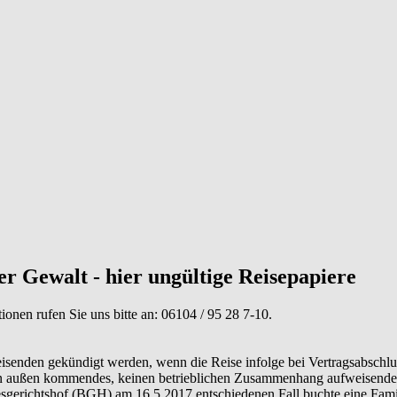
r Gewalt - hier ungültige Reisepapiere
tionen rufen Sie uns bitte an:
06104 / 95 28 7-10
.
senden gekündigt werden, wenn die Reise infolge bei Vertragsabschlus
von außen kommendes, keinen betrieblichen Zusammenhang aufweisendes
gerichtshof (BGH) am 16.5.2017 entschiedenen Fall buchte eine Familie