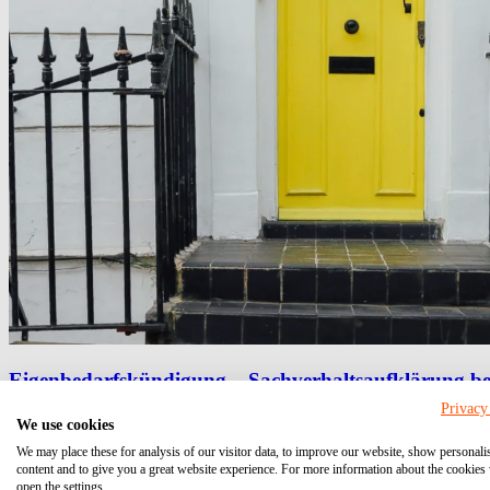
Eigenbedarfskündigung – Sachverhaltsaufklärung bei
Privacy
16.07.2019
Update vom: 23.12.2021
We use cookies
Eigenbedarfskündigu.
Kündigung
Mieter
We may place these for analysis of our visitor data, to improve our website, show personali
content and to give you a great website experience. For more information about the cookies
open the settings.