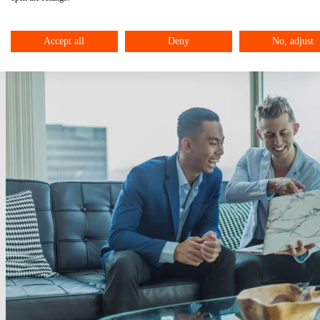
Accept all
Deny
No, adjust