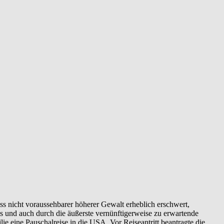
s nicht voraussehbarer höherer Gewalt erheblich erschwert,
 und auch durch die äußerste vernünftigerweise zu erwartende
 eine Pauschalreise in die USA. Vor Reiseantritt beantragte die