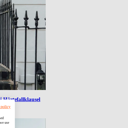
 Härtefallklausel
 policy
sed
 we use