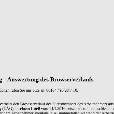
g - Auswertung des Browserverlaufs
tionen rufen Sie uns bitte an:
06104 / 95 28 7-10
.
chverhalts den Browserverlauf des Dienstrechners des Arbeitnehmers a
g (LAG) in seinem Urteil vom 14.1.2016 entschieden. Im entschiedenen
war dem Arbeitnehmer allenfalls in Ausnahmefällen während der Arbeits