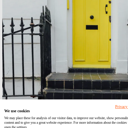
Privacy
Eigenbedarfskündigung – Sachverhaltsaufklärung bei
We use cookies
We may place these for analysis of our visitor data, to improve our website, show personali
16.07.2019
Update vom: 23.12.2021
content and to give you a great website experience. For more information about the cookies
Eigenbedarfskündigu.
Kündigung
Mieter
open the settings.