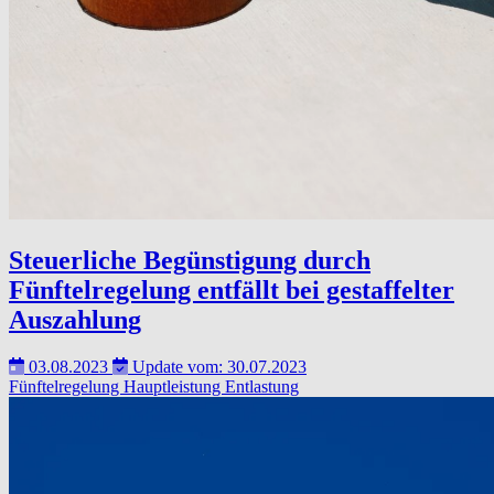
Steuerliche Begünstigung durch
Fünftelregelung entfällt bei gestaffelter
Auszahlung
03.08.2023
Update vom: 30.07.2023
Fünftelregelung
Hauptleistung
Entlastung