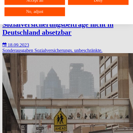
Accept all
Deny
No, adjust
Österreichische
Sozialversicherungsbeiträge nicht in
Deutschland absetzbar
18.09.2023
Sonderausgaben
Sozialversicherungs.
unbeschränkte.