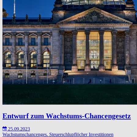
Entwurf zum Wachstums-Chancengesetz
25.09.2023
Wachstumschancenges.
Steuerschlupflöcher
Investitionen