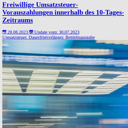
Freiwillige Umsatzsteuer-
Vorauszahlungen innerhalb des 10-Tages-
Zeitraums
28.08.2023
Update vom: 30.07.2023
Umsatzsteuer.
Dauerfristverlänger.
Betriebsausgabe