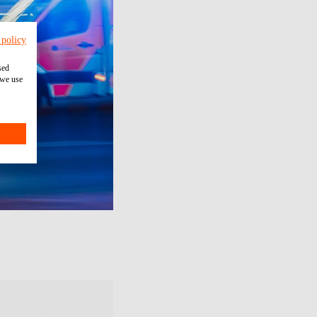
 policy
sed
 we use