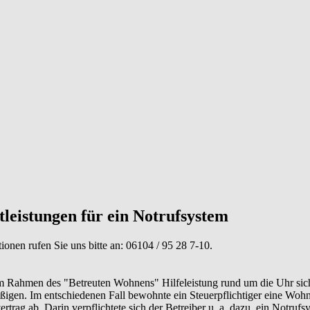
leistungen für ein Notrufsystem
tionen rufen Sie uns bitte an:
06104 / 95 28 7-10
.
 Rahmen des "Betreuten Wohnens" Hilfeleistung rund um die Uhr siche
ßigen. Im entschiedenen Fall bewohnte ein Steuerpflichtiger eine Wo
trag ab. Darin verpflichtete sich der Betreiber u. a. dazu, ein Notrufs