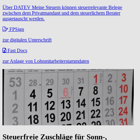
Über DATEV Meine Steuern können steuerrelevante Belege
zwischen dem Privatmandant und dem steuerlichem Berater
ausgetauscht werden.
FPSign
zur digitalen Unterschrift
Fast Docs
zur Anlage von Lohnmitarbeiterstammdaten
Steuerfreie Zuschläge für Sonn-,