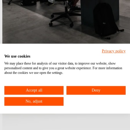
Privacy policy
Arbeitszeiterfassung für Arbeitgeber verpflichtend
We use cookies
We may place these for analysis of our visitor data, to improve our website, show
06.03.2023
Update vom: 20.02.2023
personalised content and to give you a great website experience. For more information
Arbeitszeiterfassung
Höchstarbeitszeit
Arbeitszeit
about the cookies we use open the settings.
Accept all
Deny
No, adjust