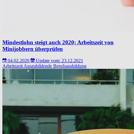
Mindestlohn steigt auch 2020; Arbeitszeit von
Minijobbern überprüfen
04.02.2020
Update vom: 23.12.2021
Arbeitszeit
Auszubildende
Berufsausbildung